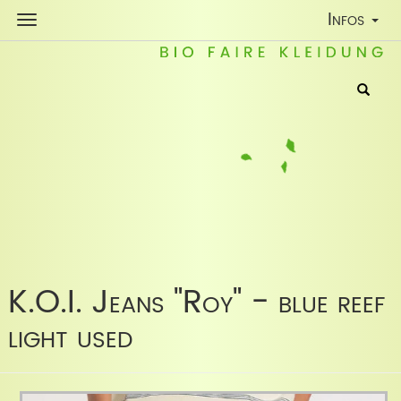
Toggle
Infos
Navigatio
K.O.I. Jeans "Roy" - blue reef
light used