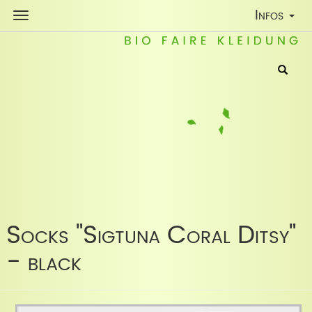
Toggle
Infos
Navigatio
Socks "Sigtuna Coral Ditsy"
- black