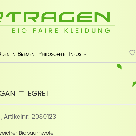
äden in Bremen
Philosophie
Infos
gan - egret
n
, Artikelnr: 2080123
weicher Biobaumwole.