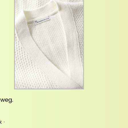
inweg
.
k ·