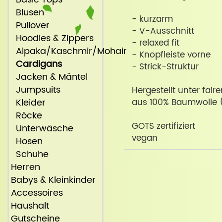
Blusen
- kurzarm
Pullover
- V-Ausschnitt
Hoodies & Zippers
- relaxed fit
Alpaka/Kaschmir/Mohair
- Knopfleiste vorne
Cardigans
- Strick-Struktur
Jacken & Mäntel
Jumpsuits
Hergestellt unter fai
Kleider
aus 100% Baumwolle 
Röcke
GOTS zertifiziert
Unterwäsche
vegan
Hosen
Schuhe
Herren
Babys & Kleinkinder
Accessoires
Haushalt
Gutscheine