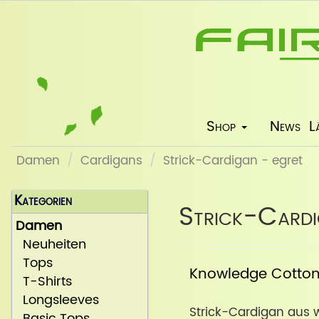
Shop
News
L
Damen
Cardigans
Strick-Cardigan - egret
Kategorien
Strick-Cardi
Damen
Neuheiten
Tops
Knowledge Cotto
T-Shirts
Longsleeves
Strick-Cardigan aus 
Basic Tops